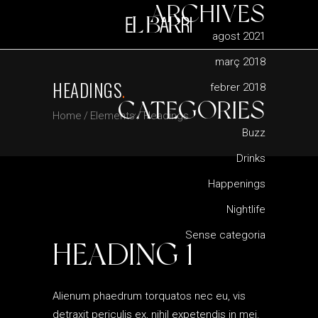
ARCHIVES
agost 2021
març 2018
HEADINGS
.
febrer 2018
CATEGORIES
Home
/
Elements
/
Headings
Buzz
Drinks
Happenings
Nightlife
Sense categoria
HEADING 1
Alienum phaedrum torquatos nec eu, vis
detraxit periculis ex, nihil expetendis in mei.