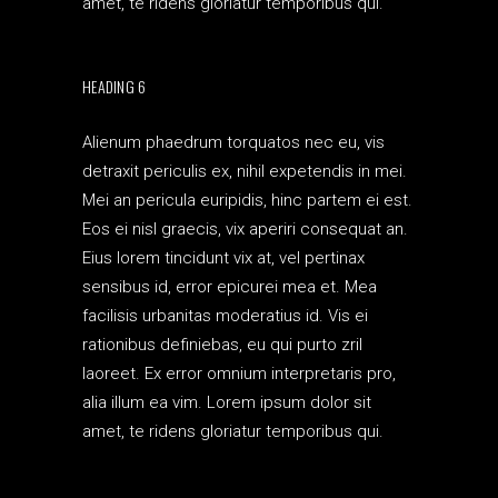
amet, te ridens gloriatur temporibus qui.
HEADING 6
Alienum phaedrum torquatos nec eu, vis
detraxit periculis ex, nihil expetendis in mei.
Mei an pericula euripidis, hinc partem ei est.
Eos ei nisl graecis, vix aperiri consequat an.
Eius lorem tincidunt vix at, vel pertinax
sensibus id, error epicurei mea et. Mea
facilisis urbanitas moderatius id. Vis ei
rationibus definiebas, eu qui purto zril
laoreet. Ex error omnium interpretaris pro,
alia illum ea vim. Lorem ipsum dolor sit
amet, te ridens gloriatur temporibus qui.