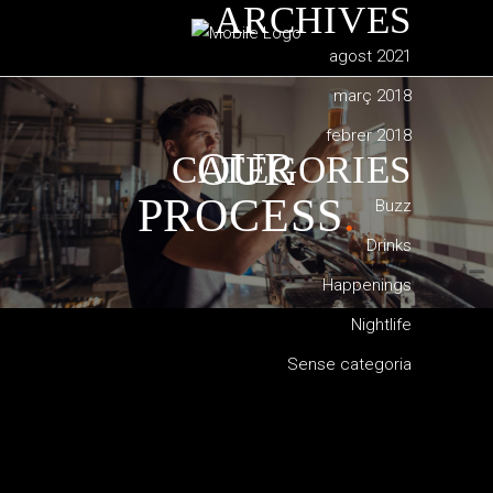
ARCHIVES
agost 2021
març 2018
febrer 2018
OUR
CATEGORIES
PROCESS
.
Buzz
Drinks
Happenings
Nightlife
Sense categoria