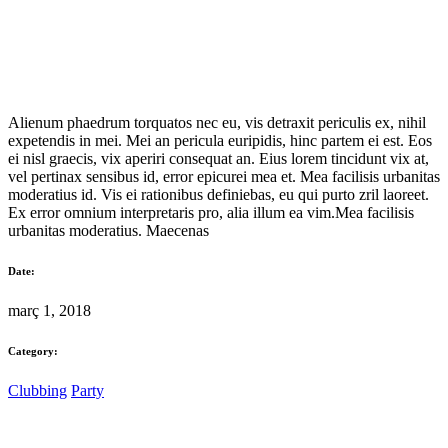
Alienum phaedrum torquatos nec eu, vis detraxit periculis ex, nihil
expetendis in mei. Mei an pericula euripidis, hinc partem ei est. Eos
ei nisl graecis, vix aperiri consequat an. Eius lorem tincidunt vix at,
vel pertinax sensibus id, error epicurei mea et. Mea facilisis urbanitas
moderatius id. Vis ei rationibus definiebas, eu qui purto zril laoreet.
Ex error omnium interpretaris pro, alia illum ea vim.Mea facilisis
urbanitas moderatius. Maecenas
Date:
març 1, 2018
Category:
Clubbing
Party