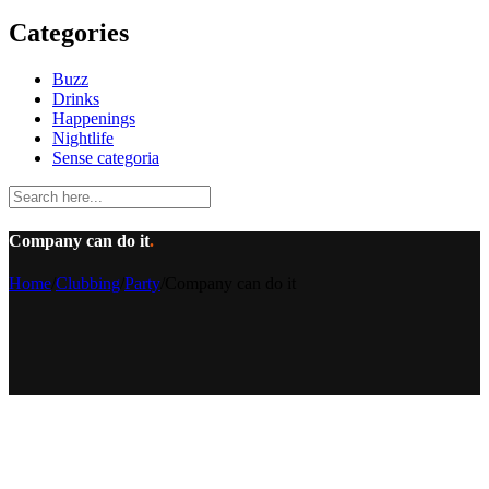
Categories
Buzz
Drinks
Happenings
Nightlife
Sense categoria
Company can do it
.
Home
/
Clubbing
/
Party
/
Company can do it