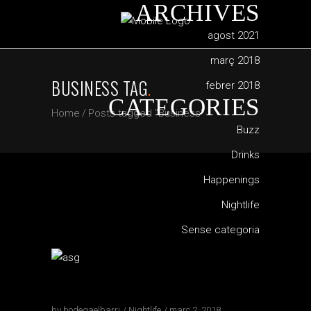
ARCHIVES
agost 2021
març 2018
BUSINESS TAG
.
febrer 2018
CATEGORIES
Home
/
Posts tagged "Business"
Buzz
Drinks
Happenings
Nightlife
Sense categoria
by
bodegaelbarri
Nightlife
març 2, 2018