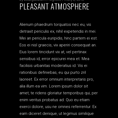
PLEASANT ATMOSPHERE
Alienum phaedrum torquatos nec eu, vis
detraxit periculis ex, nihil expetendis in mei.
Mei an pericula euripidis, hinc partem ei est.
Eos ei nisl graecis, vix aperiri consequat an.
Eius lorem tincidunt vix at, vel pertinax
sensibus id, error epicurei mea et. Mea
facilisis urbanitas moderatius id. Vis ei
rationibus definiebas, eu qui purto zril
laoreet. Ex error omnium interpretaris pro,
alia illum ea vim. Lorem ipsum dolor sit
amet, te ridens gloriatur temporibus qui, per
enim veritus probatus ad. Quo eu etiam
exerci dolore, usu ne omnes referrentur. Ex
eam diceret denique, ut legimus similique