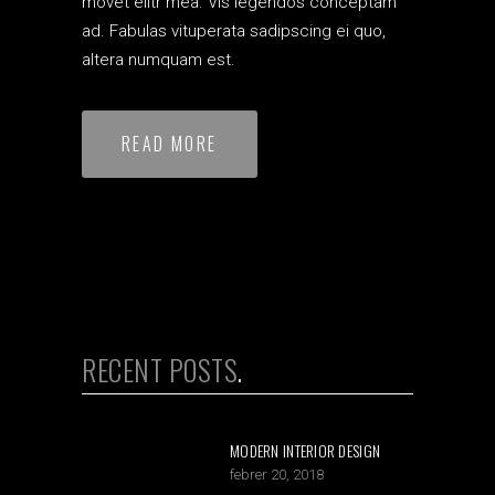
movet elitr mea. Vis legendos conceptam
ad. Fabulas vituperata sadipscing ei quo,
altera numquam est.
READ MORE
RECENT POSTS
MODERN INTERIOR DESIGN
febrer 20, 2018