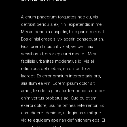
Alienum phaedrum torquatos nec eu, vis
detraxit periculis ex, nihil expetendis in mei.
Mei an pericula euripidis, hinc partem ei est.
Eos ei nisl graecis, vix aperiri consequat an.
Eius lorem tincidunt vix at, vel pertinax
sensibus id, error epicurei mea et. Mea
facilisis urbanitas moderatius id. Vis ei
rationibus definiebas, eu qui purto zril
laoreet. Ex error omnium interpretaris pro,
alia illum ea vim. Lorem ipsum dolor sit
amet, te ridens gloriatur temporibus qui, per
enim veritus probatus ad. Quo eu etiam
exerci dolore, usu ne omnes referrentur. Ex
eam diceret denique, ut legimus similique
vix, te equidem apeirian definitionem eos. Ei