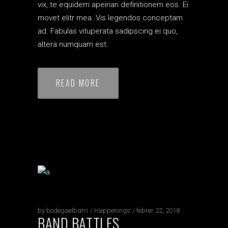
vix, te equidem apeirian definitionem eos. Ei
movet elitr mea. Vis legendos conceptam
ad. Fabulas vituperata sadipscing ei quo,
altera numquam est.
READ MORE
by
bodegaelbarri
Happenings
febrer 22, 2018
BAND BATTLES