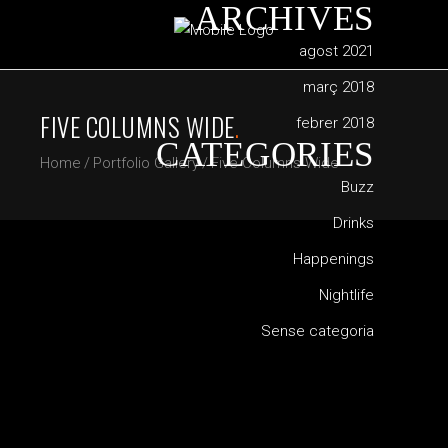
ARCHIVES
agost 2021
març 2018
FIVE COLUMNS WIDE
.
febrer 2018
CATEGORIES
Home
/
Portfolio Gallery
/
Five Columns Wide
Buzz
Drinks
Happenings
Nightlife
Sense categoria